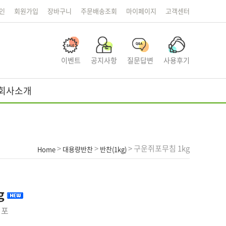
인
회원가입
장바구니
주문배송조회
마이페이지
고객센터
이벤트
공지사항
질문답변
사용후기
회사소개
>
>
> 구운쥐포무침 1kg
Home
대용량반찬
반찬(1kg)
g
쥐포