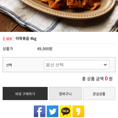
어묵볶음 4kg
상품가
49,900원
선택
0
총 상품 금액
원
바로 구매하기
장바구니
관심상품