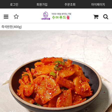
로그인
회원가입
주문조회
마이페이지
즉석반찬(400g)