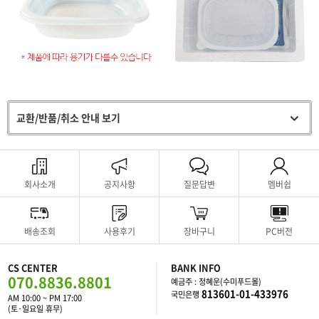
교환/반품/취소 안내 보기
회사소개
공지사항
질문답변
멤버쉽
배송조회
사용후기
장바구니
PC버전
CS CENTER
BANK INFO
070.8836.8801
예금주 : 정혜운(수미푸드몰)
813601-01-433976
국민은행
AM 10:00 ~ PM 17:00
(토·일요일 휴무)