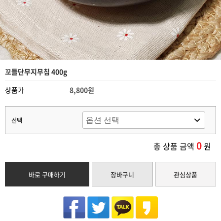
꼬들단무지무침 400g
상품가
8,800원
선택
0
총 상품 금액
원
바로 구매하기
장바구니
관심상품