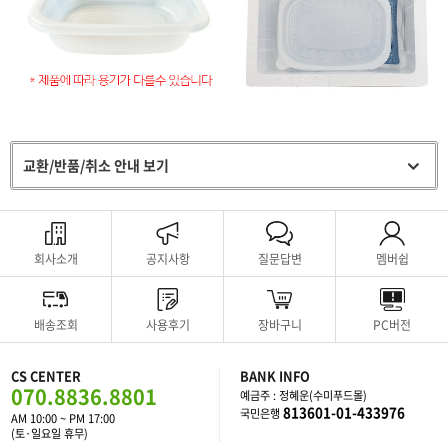
교환/반품/취소 안내 보기
회사소개
공지사항
질문답변
멤버쉽
배송조회
사용후기
장바구니
PC버전
CS CENTER
BANK INFO
070.8836.8801
예금주 : 정혜운(수미푸드몰)
813601-01-433976
국민은행
AM 10:00 ~ PM 17:00
(토·일요일 휴무)