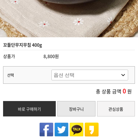
꼬들단무지무침 400g
상품가
8,800원
선택
0
총 상품 금액
원
바로 구매하기
장바구니
관심상품