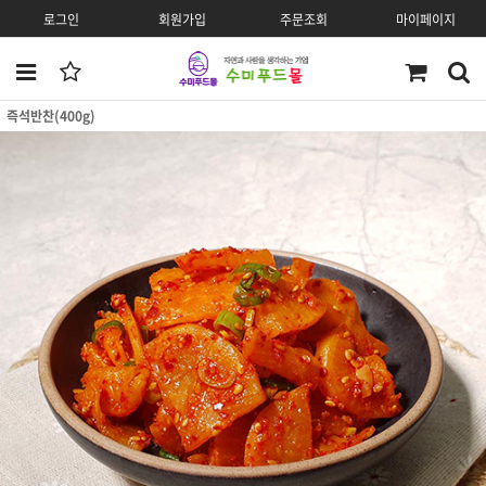
로그인
회원가입
주문조회
마이페이지
즉석반찬(400g)