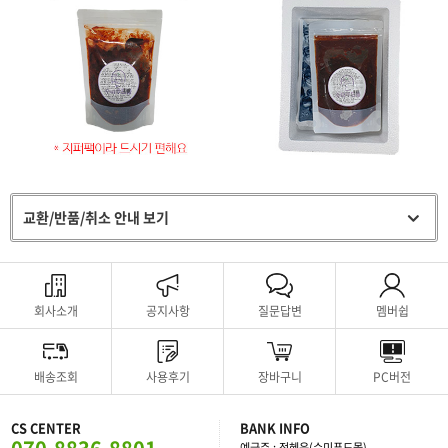
교환/반품/취소 안내 보기
회사소개
공지사항
질문답변
멤버쉽
배송조회
사용후기
장바구니
PC버전
CS CENTER
BANK INFO
예금주 : 정혜운(수미푸드몰)