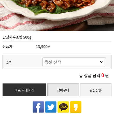
간장새우조림 500g
상품가
13,900원
선택
0
총 상품 금액
원
바로 구매하기
장바구니
관심상품