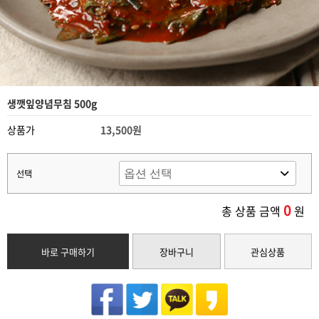
생깻잎양념무침 500g
상품가
13,500원
선택
0
총 상품 금액
원
바로 구매하기
장바구니
관심상품