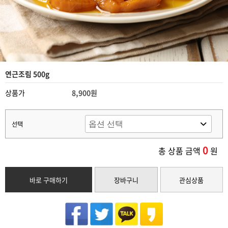
연근조림 500g
상품가
8,900원
선택
0
총 상품 금액
원
바로 구매하기
장바구니
관심상품