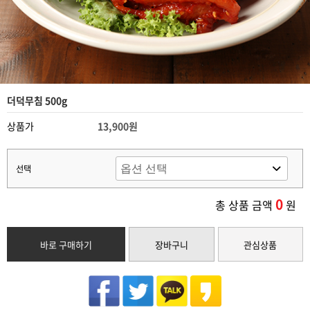
더덕무침 500g
상품가
13,900원
선택
0
총 상품 금액
원
바로 구매하기
장바구니
관심상품