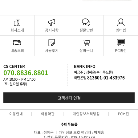
회사소개
공지사항
질문답변
멤버쉽
배송조회
사용후기
장바구니
PC버전
CS CENTER
BANK INFO
070.8836.8801
예금주 : 정혜운(수미푸드몰)
813601-01-433976
국민은행
AM 10:00 ~ PM 17:00
(토·일요일 휴무)
고객센터 연결
이용안내
이용약관
개인정보처리방침
PC버전
수미푸드몰
대표 : 정혜운 ㅣ 개인정보 보호 책임자 : 박재흥
사업자 등록번호 : 828-15-00789