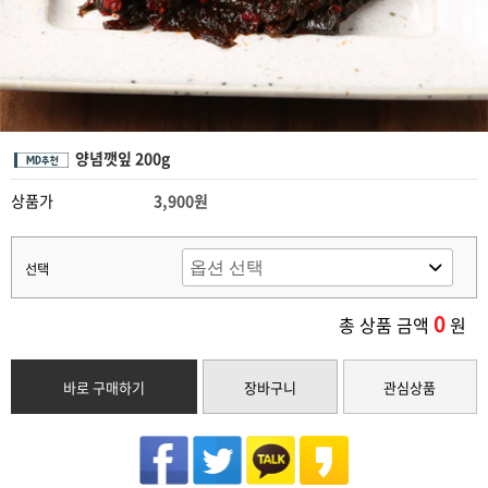
양념깻잎 200g
상품가
3,900원
선택
0
총 상품 금액
원
바로 구매하기
장바구니
관심상품