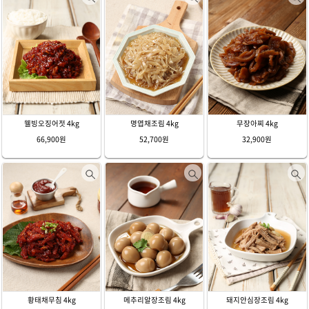
웰빙오징어젓 4kg
명엽채조림 4kg
무장아찌 4kg
66,900원
52,700원
32,900원
황태채무침 4kg
메추리알장조림 4kg
돼지안심장조림 4kg