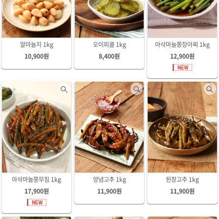
알마늘지 1kg
오이피클 1kg
아삭마늘쫑장아찌 1kg
10,900원
8,400원
12,900원
아삭마늘쫑무침 1kg
양념고추 1kg
된장고추 1kg
17,900원
11,900원
11,900원