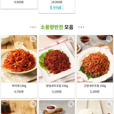
9,900원
24,900원
소용량반찬
모음
쥐어채 150g
양념새우조림 150g
간장새우조림 150g
4,700원
5,100원
5,100원