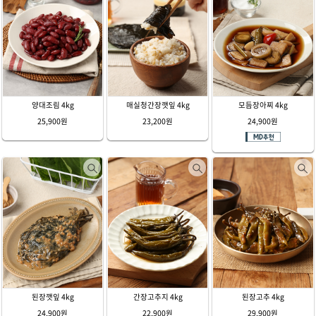
양대조림 4kg
매실청간장깻잎 4kg
모듬장아찌 4kg
25,900원
23,200원
24,900원
된장깻잎 4kg
간장고추지 4kg
된장고추 4kg
24,900원
22,900원
29,900원