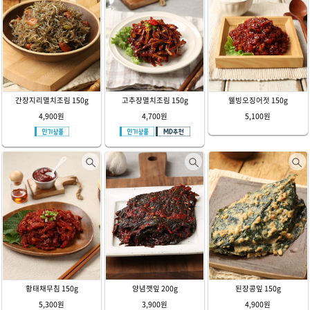
간장지리멸치조림 150g
고추장멸치조림 150g
웰빙오징어젓 150g
4,900원
4,700원
5,100원
황태채무침 150g
양념깻잎 200g
된장콩잎 150g
5,300원
3,900원
4,900원