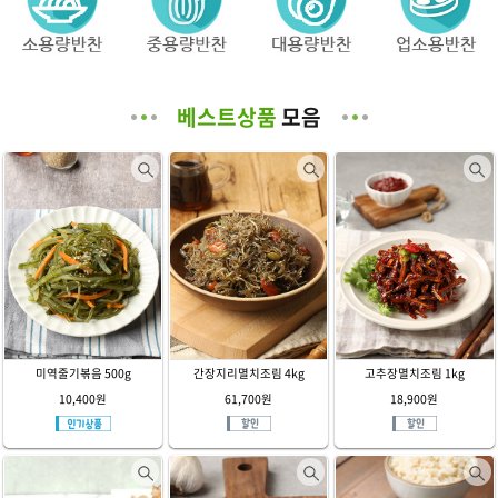
베스트상품
모음
미역줄기볶음 500g
간장지리멸치조림 4kg
고추장멸치조림 1kg
10,400원
61,700원
18,900원