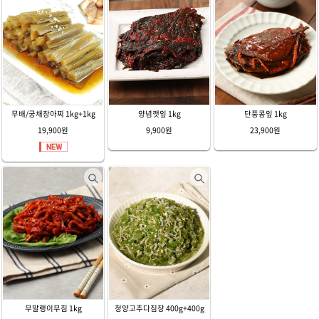
무배/궁채장아찌 1kg+1kg
양념깻잎 1kg
단풍콩잎 1kg
19,900원
9,900원
23,900원
무말랭이무침 1kg
청양고추다짐장 400g+400g