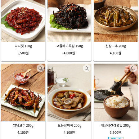
낙지젓 150g
고들빼기무침 150g
된장고추 200g
5,500원
4,000원
4,100원
양념고추 200g
모듬장아찌 200g
매실청간장깻잎 200g
4,100원
4,100원
3,900원