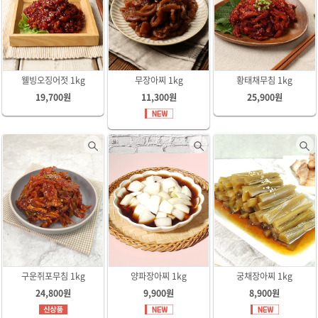
웰빙오징어젓 1kg
무장아찌 1kg
황태채무침 1kg
19,700원
11,300원
25,900원
구운쥐포무침 1kg
양파장아찌 1kg
궁채장아찌 1kg
24,800원
9,900원
8,900원