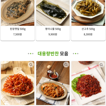
된장깻잎 500g
명이나물 500g
산고추 500g
7,500원
9,900원
8,300원
대용량반찬
모음