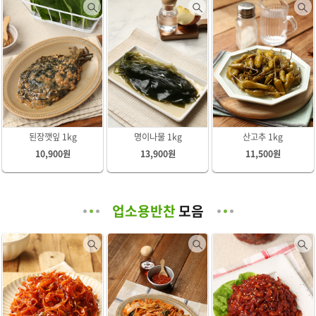
된장깻잎 1kg
명이나물 1kg
산고추 1kg
10,900원
13,900원
11,500원
업소용반찬
모음