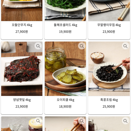
꼬들단무지 4kg
돌해초샐러드 4kg
무말랭이무침 4kg
27,900원
19,900원
23,900원
양념깻잎 4kg
오이피클 4kg
흑콩조림 4kg
23,900원
18,900원
25,900원