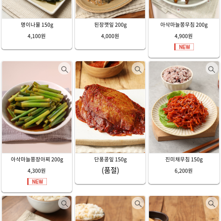
명이나물 150g
된장깻잎 200g
아삭마늘쫑무침 200g
4,100원
4,000원
4,900원
아삭마늘쫑장아찌 200g
단풍콩잎 150g
진미채무침 150g
(품절)
4,300원
6,200원