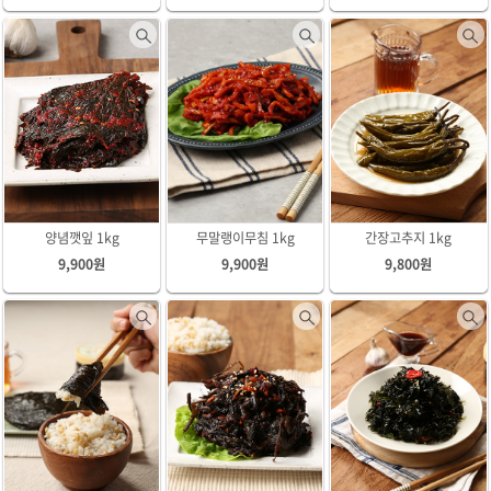
양념깻잎 1kg
무말랭이무침 1kg
간장고추지 1kg
9,900원
9,900원
9,800원