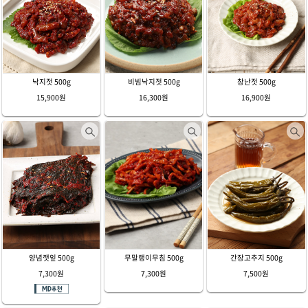
낙지젓 500g
비빔낙지젓 500g
창난젓 500g
15,900원
16,300원
16,900원
양념깻잎 500g
무말랭이무침 500g
간장고추지 500g
7,300원
7,300원
7,500원