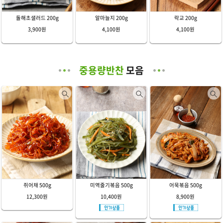
돌해초샐러드 200g
알마늘지 200g
락교 200g
3,900원
4,100원
4,100원
중용량반찬
모음
쥐어채 500g
미역줄기볶음 500g
어묵볶음 500g
12,300원
10,400원
8,900원