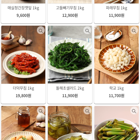
매실청간장깻잎 1kg
고들빼기무침 1kg
파래무침 1kg
9,600원
12,900원
11,900원
더덕무침 1kg
돌해초샐러드 2kg
락교 1kg
19,800원
11,900원
11,700원