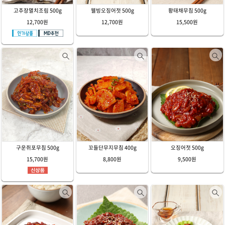
고추장멸치조림 500g
웰빙오징어젓 500g
황태채무침 500g
12,700원
12,700원
15,500원
구운쥐포무침 500g
꼬들단무지무침 400g
오징어젓 500g
15,700원
8,800원
9,500원