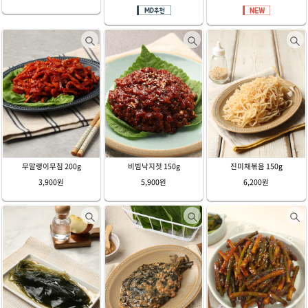
무말랭이무침 200g
비빔낙지젓 150g
진미채볶음 150g
3,900원
5,900원
6,200원