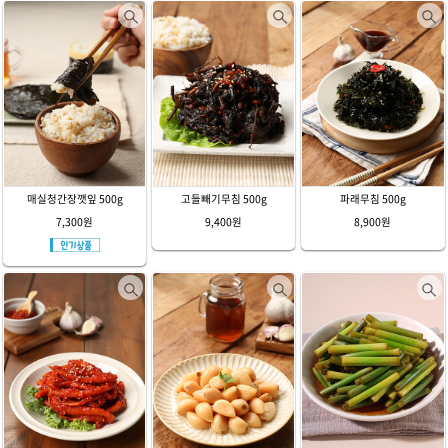
매실청간장깻잎 500g
고들빼기무침 500g
파래무침 500g
7,300원
9,400원
8,900원