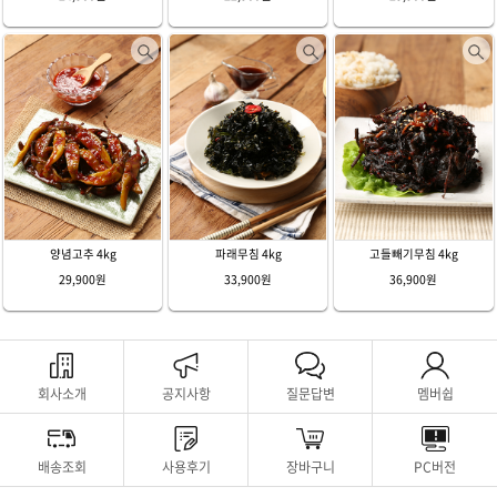
양념고추 4kg
파래무침 4kg
고들빼기무침 4kg
29,900원
33,900원
36,900원
회사소개
공지사항
질문답변
멤버쉽
배송조회
사용후기
장바구니
PC버전