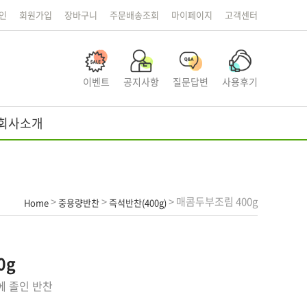
인
회원가입
장바구니
주문배송조회
마이페이지
고객센터
이벤트
공지사항
질문답변
사용후기
회사소개
>
>
> 매콤두부조림 400g
Home
중용량반찬
즉석반찬(400g)
0g
에 졸인 반찬