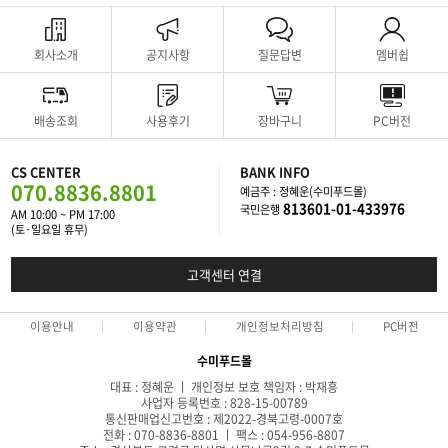
회사소개
공지사항
질문답변
멤버쉽
배송조회
사용후기
장바구니
PC버전
CS CENTER
BANK INFO
070.8836.8801
예금주 : 정혜운(수미푸드몰)
813601-01-433976
국민은행
AM 10:00 ~ PM 17:00
(토·일요일 휴무)
고객센터 연결
이용안내
이용약관
개인정보처리방침
PC버전
수미푸드몰
대표 : 정혜운 ㅣ 개인정보 보호 책임자 : 박재흥
사업자 등록번호 : 828-15-00789
통신판매업신고번호 : 제2022-경북고령-0007호
전화 : 070-8836-8801 ㅣ 팩스 : 054-956-8807