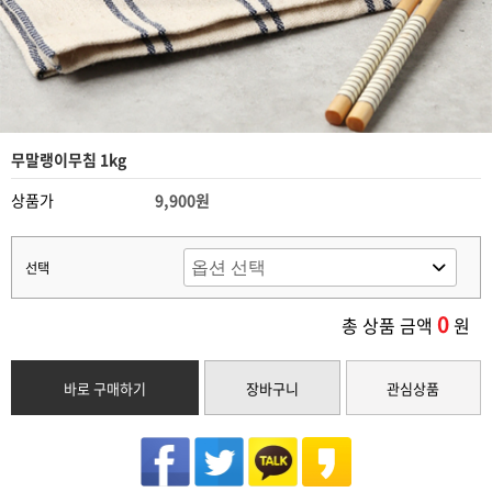
무말랭이무침 1kg
상품가
9,900원
선택
0
총 상품 금액
원
바로 구매하기
장바구니
관심상품