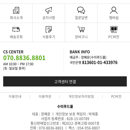
회사소개
공지사항
질문답변
멤버쉽
배송조회
사용후기
장바구니
PC버전
CS CENTER
BANK INFO
070.8836.8801
예금주 : 정혜운(수미푸드몰)
813601-01-433976
국민은행
AM 10:00 ~ PM 17:00
(토·일요일 휴무)
고객센터 연결
이용안내
이용약관
개인정보처리방침
PC버전
수미푸드몰
대표 : 정혜운 ㅣ 개인정보 보호 책임자 : 박재흥
사업자 등록번호 : 828-15-00789
통신판매업신고번호 : 제2022-경북고령-0007호
전화 : 070-8836-8801 ㅣ 팩스 : 054-956-8807