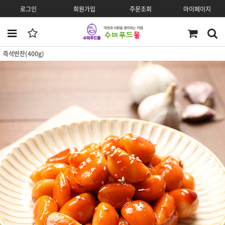
로그인
회원가입
주문조회
마이페이지
즉석반찬(400g)