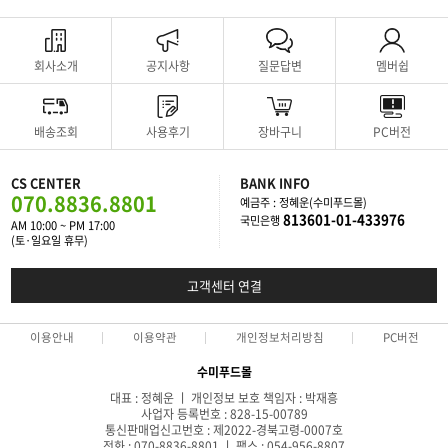
회사소개
공지사항
질문답변
멤버쉽
배송조회
사용후기
장바구니
PC버전
CS CENTER
BANK INFO
070.8836.8801
예금주 : 정혜운(수미푸드몰)
813601-01-433976
국민은행
AM 10:00 ~ PM 17:00
(토·일요일 휴무)
고객센터 연결
이용안내
이용약관
개인정보처리방침
PC버전
수미푸드몰
대표 : 정혜운 ㅣ 개인정보 보호 책임자 : 박재흥
사업자 등록번호 : 828-15-00789
통신판매업신고번호 : 제2022-경북고령-0007호
전화 : 070-8836-8801 ㅣ 팩스 : 054-956-8807