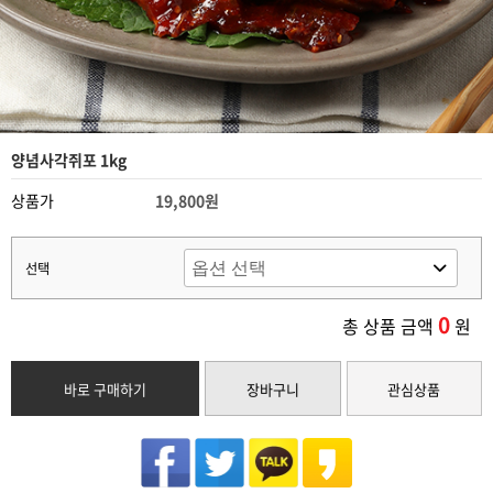
양념사각쥐포 1kg
상품가
19,800원
선택
0
총 상품 금액
원
바로 구매하기
장바구니
관심상품