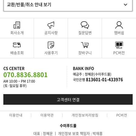
교환/반품/취소 안내 보기
회사소개
공지사항
질문답변
멤버쉽
배송조회
사용후기
장바구니
PC버전
CS CENTER
BANK INFO
070.8836.8801
예금주 : 정혜운(수미푸드몰)
813601-01-433976
국민은행
AM 10:00 ~ PM 17:00
(토·일요일 휴무)
고객센터 연결
이용안내
이용약관
개인정보처리방침
PC버전
수미푸드몰
대표 : 정혜운 ㅣ 개인정보 보호 책임자 : 박재흥