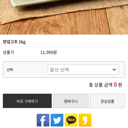
양념고추 1kg
상품가
11,900원
선택
0
총 상품 금액
원
바로 구매하기
장바구니
관심상품