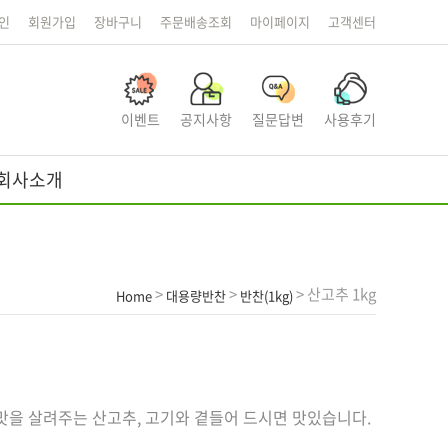
인
회원가입
장바구니
주문배송조회
마이페이지
고객센터
이벤트
공지사항
질문답변
사용후기
회사소개
>
>
> 산고추 1kg
Home
대용량반찬
반찬(1kg)
을 살려주는 산고추, 고기와 곁들어 드시면 맛있습니다.