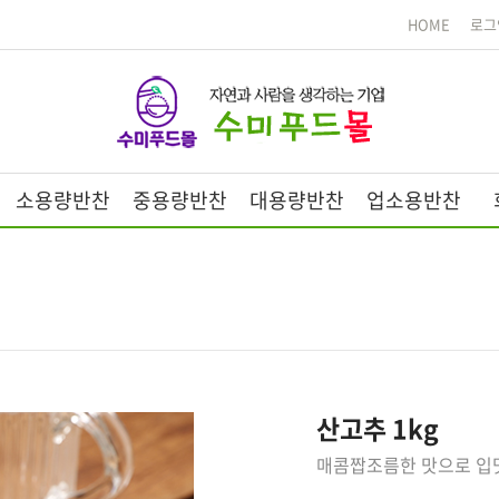
HOME
로그
소용량반찬
중용량반찬
대용량반찬
업소용반찬
산고추 1kg
매콤짭조름한 맛으로 입맛