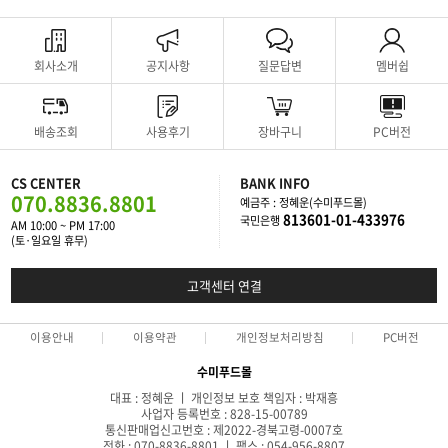
회사소개
공지사항
질문답변
멤버쉽
배송조회
사용후기
장바구니
PC버전
CS CENTER
BANK INFO
070.8836.8801
예금주 : 정혜운(수미푸드몰)
813601-01-433976
국민은행
AM 10:00 ~ PM 17:00
(토·일요일 휴무)
고객센터 연결
이용안내
이용약관
개인정보처리방침
PC버전
수미푸드몰
대표 : 정혜운 ㅣ 개인정보 보호 책임자 : 박재흥
사업자 등록번호 : 828-15-00789
통신판매업신고번호 : 제2022-경북고령-0007호
전화 : 070-8836-8801 ㅣ 팩스 : 054-956-8807