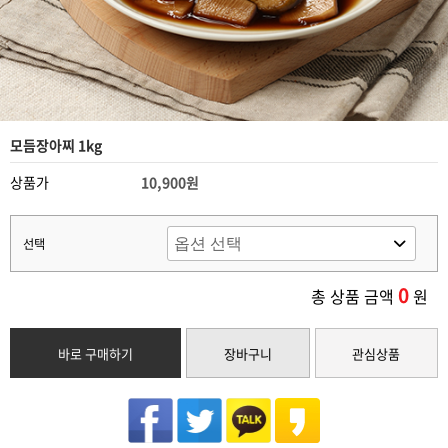
모듬장아찌 1kg
상품가
10,900원
선택
0
총 상품 금액
원
바로 구매하기
장바구니
관심상품