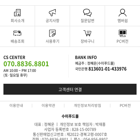
회사소개
공지사항
질문답변
멤버쉽
배송조회
사용후기
장바구니
PC버전
CS CENTER
BANK INFO
070.8836.8801
예금주 : 정혜운(수미푸드몰)
813601-01-433976
국민은행
AM 10:00 ~ PM 17:00
(토·일요일 휴무)
고객센터 연결
이용안내
이용약관
개인정보처리방침
PC버전
수미푸드몰
대표 : 정혜운 ㅣ 개인정보 보호 책임자 : 박재흥
사업자 등록번호 : 828-15-00789
통신판매업신고번호 : 제2022-경북고령-0007호
전화 : 070-8836-8801 ㅣ 팩스 : 054-956-8807