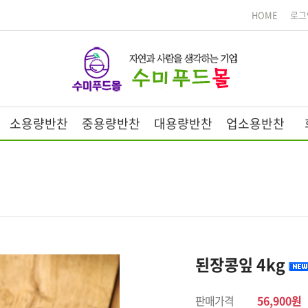
HOME
로그
소용량반찬
중용량반찬
대용량반찬
업소용반찬
된장콩잎 4kg
판매가격
56,900원