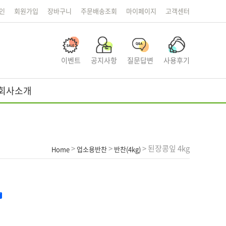
인
회원가입
장바구니
주문배송조회
마이페이지
고객센터
이벤트
공지사항
질문답변
사용후기
회사소개
>
>
> 된장콩잎 4kg
Home
업소용반찬
반찬(4kg)