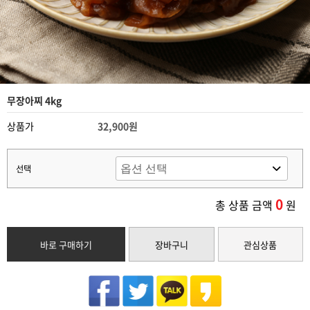
무장아찌 4kg
상품가
32,900원
선택
0
총 상품 금액
원
바로 구매하기
장바구니
관심상품