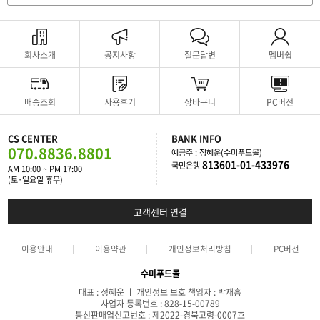
회사소개
공지사항
질문답변
멤버쉽
배송조회
사용후기
장바구니
PC버전
CS CENTER
BANK INFO
070.8836.8801
예금주 : 정혜운(수미푸드몰)
813601-01-433976
국민은행
AM 10:00 ~ PM 17:00
(토·일요일 휴무)
고객센터 연결
이용안내
이용약관
개인정보처리방침
PC버전
수미푸드몰
대표 : 정혜운 ㅣ 개인정보 보호 책임자 : 박재흥
사업자 등록번호 : 828-15-00789
통신판매업신고번호 : 제2022-경북고령-0007호