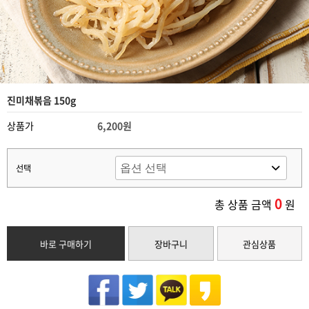
진미채볶음 150g
상품가
6,200원
선택
0
총 상품 금액
원
바로 구매하기
장바구니
관심상품