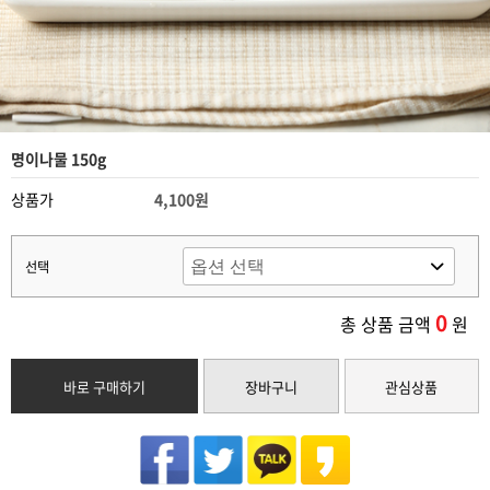
명이나물 150g
상품가
4,100원
선택
0
총 상품 금액
원
바로 구매하기
장바구니
관심상품