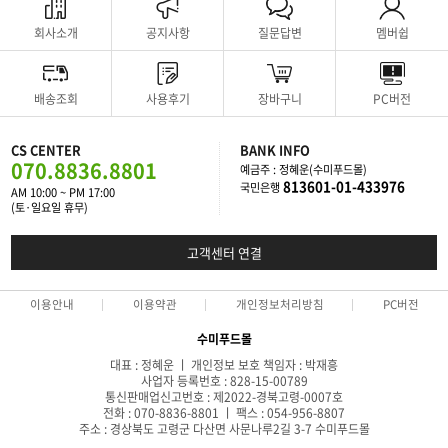
회사소개
공지사항
질문답변
멤버쉽
배송조회
사용후기
장바구니
PC버전
CS CENTER
BANK INFO
070.8836.8801
예금주 : 정혜운(수미푸드몰)
813601-01-433976
국민은행
AM 10:00 ~ PM 17:00
(토·일요일 휴무)
고객센터 연결
이용안내
이용약관
개인정보처리방침
PC버전
수미푸드몰
대표 : 정혜운 ㅣ 개인정보 보호 책임자 : 박재흥
사업자 등록번호 : 828-15-00789
통신판매업신고번호 : 제2022-경북고령-0007호
전화 : 070-8836-8801 ㅣ 팩스 : 054-956-8807
주소 : 경상북도 고령군 다산면 사문나루2길 3-7 수미푸드몰