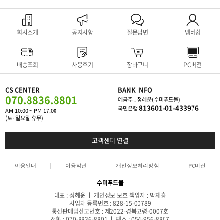
회사소개
공지사항
질문답변
멤버쉽
배송조회
사용후기
장바구니
PC버전
CS CENTER
BANK INFO
070.8836.8801
예금주 : 정혜운(수미푸드몰)
813601-01-433976
국민은행
AM 10:00 ~ PM 17:00
(토·일요일 휴무)
고객센터 연결
이용안내
이용약관
개인정보처리방침
PC버전
수미푸드몰
대표 : 정혜운 ㅣ 개인정보 보호 책임자 : 박재흥
사업자 등록번호 : 828-15-00789
통신판매업신고번호 : 제2022-경북고령-0007호
전화 : 070-8836-8801 ㅣ 팩스 : 054-956-8807