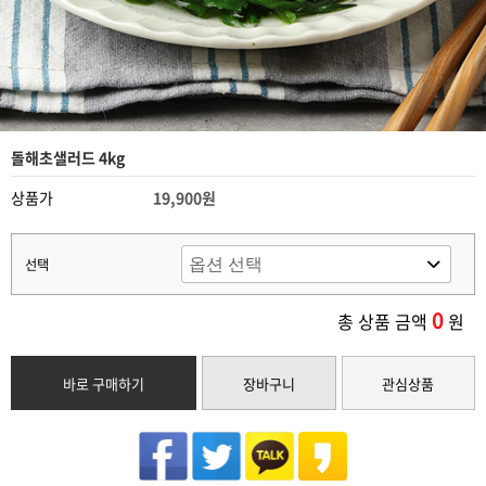
돌해초샐러드 4kg
상품가
19,900원
선택
0
총 상품 금액
원
바로 구매하기
장바구니
관심상품