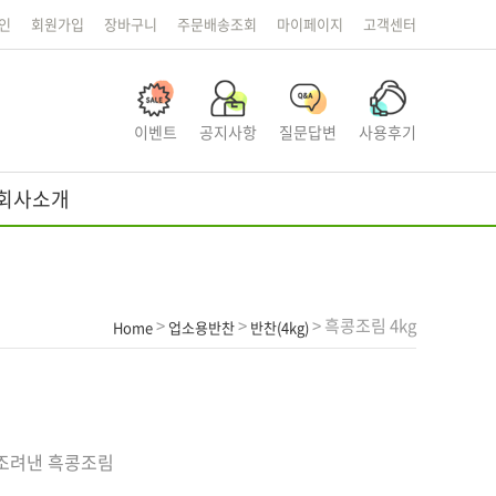
인
회원가입
장바구니
주문배송조회
마이페이지
고객센터
이벤트
공지사항
질문답변
사용후기
회사소개
>
>
> 흑콩조림 4kg
Home
업소용반찬
반찬(4kg)
조려낸 흑콩조림