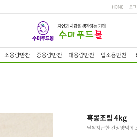
HOME
로그
소용량반찬
중용량반찬
대용량반찬
업소용반찬
흑콩조림 4kg
달짝지근한 간장양념에 