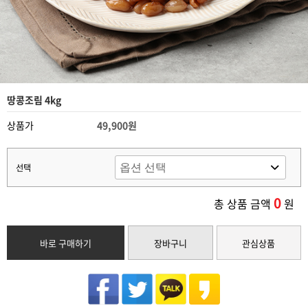
땅콩조림 4kg
상품가
49,900원
선택
0
총 상품 금액
원
바로 구매하기
장바구니
관심상품