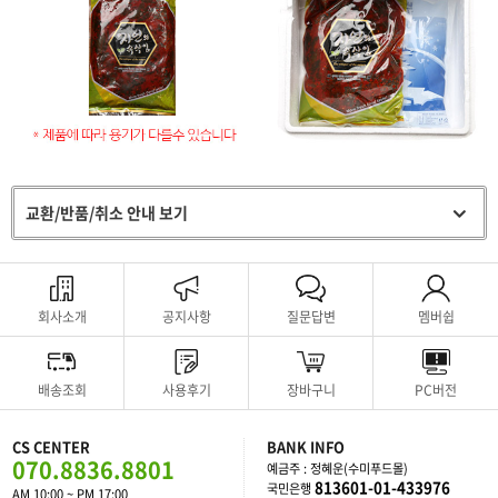
교환/반품/취소 안내 보기
회사소개
공지사항
질문답변
멤버쉽
배송조회
사용후기
장바구니
PC버전
CS CENTER
BANK INFO
070.8836.8801
예금주 : 정혜운(수미푸드몰)
813601-01-433976
국민은행
AM 10:00 ~ PM 17:00