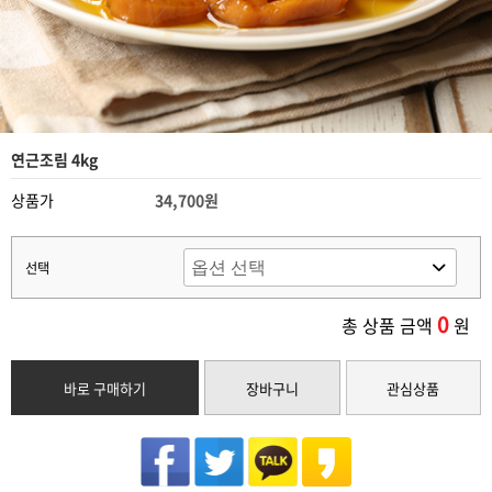
연근조림 4kg
상품가
34,700원
선택
0
총 상품 금액
원
바로 구매하기
장바구니
관심상품