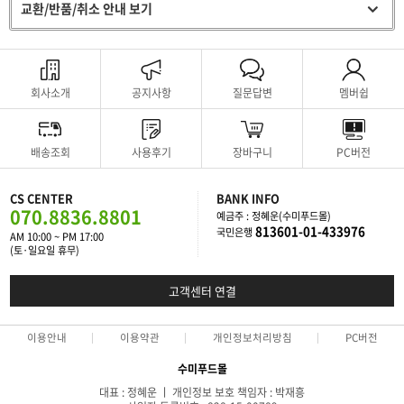
교환/반품/취소 안내 보기
회사소개
공지사항
질문답변
멤버쉽
배송조회
사용후기
장바구니
PC버전
CS CENTER
BANK INFO
070.8836.8801
예금주 : 정혜운(수미푸드몰)
813601-01-433976
국민은행
AM 10:00 ~ PM 17:00
(토·일요일 휴무)
고객센터 연결
이용안내
이용약관
개인정보처리방침
PC버전
수미푸드몰
대표 : 정혜운 ㅣ 개인정보 보호 책임자 : 박재흥