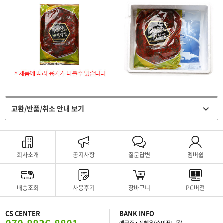
교환/반품/취소 안내 보기
회사소개
공지사항
질문답변
멤버쉽
배송조회
사용후기
장바구니
PC버전
CS CENTER
BANK INFO
예금주 : 정혜운(수미푸드몰)