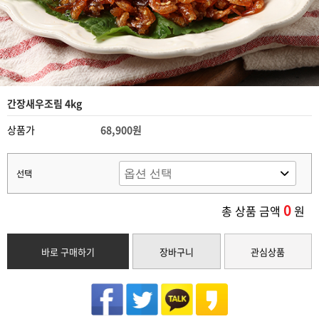
간장새우조림 4kg
상품가
68,900원
선택
0
총 상품 금액
원
바로 구매하기
장바구니
관심상품