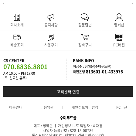
회사소개
공지사항
질문답변
멤버쉽
배송조회
사용후기
장바구니
PC버전
CS CENTER
BANK INFO
070.8836.8801
예금주 : 정혜운(수미푸드몰)
813601-01-433976
국민은행
AM 10:00 ~ PM 17:00
(토·일요일 휴무)
고객센터 연결
이용안내
이용약관
개인정보처리방침
PC버전
수미푸드몰
대표 : 정혜운 ㅣ 개인정보 보호 책임자 : 박재흥
사업자 등록번호 : 828-15-00789
통신판매업신고번호 : 제2022-경북고령-0007호