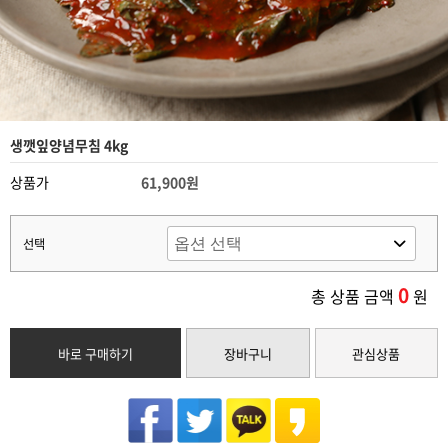
생깻잎양념무침 4kg
상품가
61,900원
선택
0
총 상품 금액
원
바로 구매하기
장바구니
관심상품