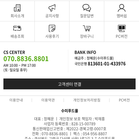
회사소개
공지사항
질문답변
멤버쉽
배송조회
사용후기
장바구니
PC버전
CS CENTER
BANK INFO
070.8836.8801
예금주 : 정혜운(수미푸드몰)
813601-01-433976
국민은행
AM 10:00 ~ PM 17:00
(토·일요일 휴무)
고객센터 연결
이용안내
이용약관
개인정보처리방침
PC버전
수미푸드몰
대표 : 정혜운 ㅣ 개인정보 보호 책임자 : 박재흥
사업자 등록번호 : 828-15-00789
통신판매업신고번호 : 제2022-경북고령-0007호
전화 : 070-8836-8801 ㅣ 팩스 : 054-956-8807
주소 : 경상북도 고령군 다산면 사문나루2길 3-7 수미푸드몰