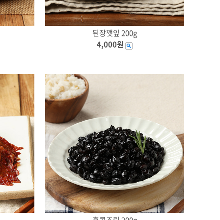
된장깻잎 200g
4,000원
흑콩조림 200g