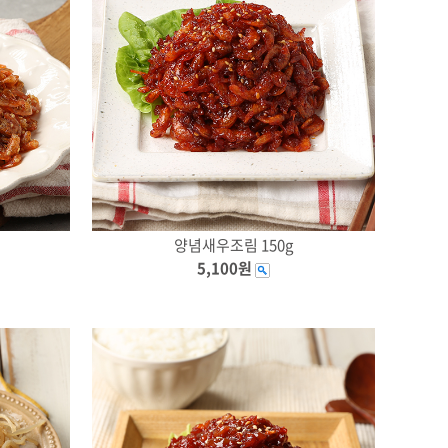
양념새우조림 150g
5,100원