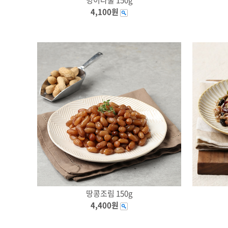
4,100원
땅콩조림 150g
4,400원