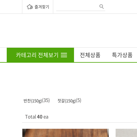
즐겨찾기
카테고리 전체보기
전체상품
특가상품
(35)
(5)
반찬(150g)
젓갈(150g)
Total
40
ea