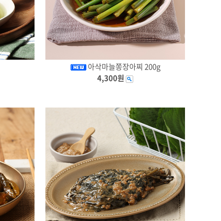
아삭마늘쫑장아찌 200g
4,300원