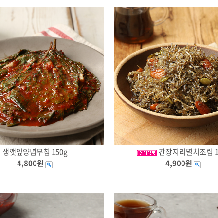
생깻잎양념무침 150g
간장지리멸치조림 1
4,800원
4,900원