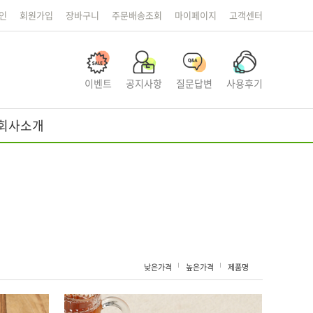
인
회원가입
장바구니
주문배송조회
마이페이지
고객센터
이벤트
공지사항
질문답변
사용후기
회사소개
낮은가격
높은가격
제품명