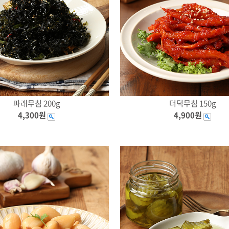
파래무침 200g
더덕무침 150g
4,300원
4,900원