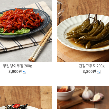
무말랭이무침 200g
간장고추지 200g
3,900원
3,800원