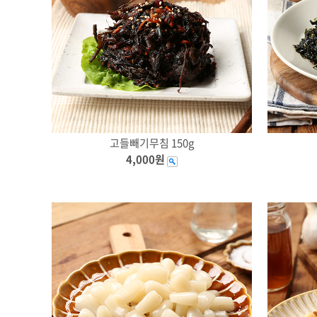
고들빼기무침 150g
4,000원