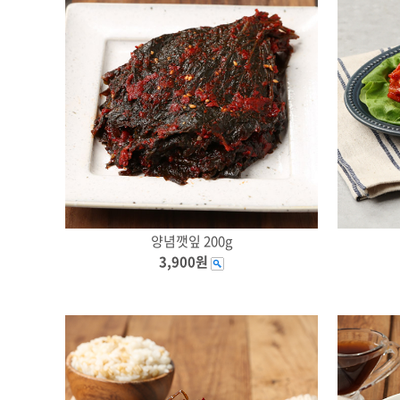
양념깻잎 200g
3,900원