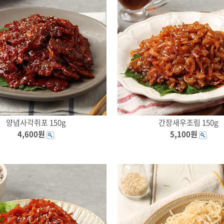
양념사각쥐포 150g
간장새우조림 150g
4,600원
5,100원