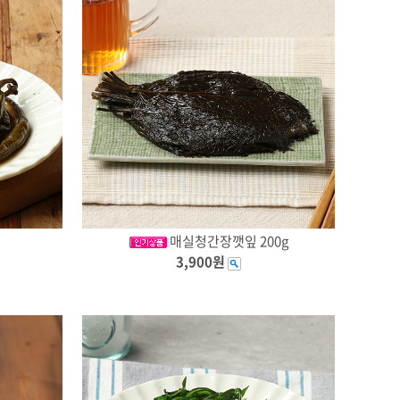
매실청간장깻잎 200g
3,900원