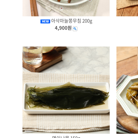
아삭마늘쫑무침 200g
4,900원
명이나물 150g